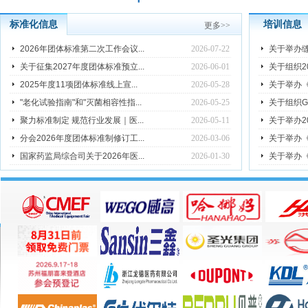
标准化信息
培训信息
更多
>>
2026年团体标准第二次工作会议...
2026-07-22
关于举办
关于征集2027年度团体标准预立...
2026-06-01
关于组织2
2025年度11项团体标准线上宣...
2026-05-28
关于举办《
"老化试验指南"和"灭菌相容性指...
2026-05-25
关于组织GB/
聚力标准制定 规范行业发展｜医...
2026-05-11
关于举办2
分会2026年度团体标准制修订工...
2026-03-06
关于举办《
国家药监局综合司关于2026年医...
2026-01-30
关于举办《