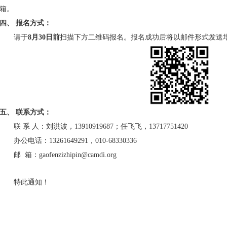
箱。
四、 报名方式：
请于
8月30日前
扫描下方二维码报名。报名成功后将以邮件形式发送
五、 联系方式：
联 系 人：刘洪波，13910919687；任飞飞，13717751420
办公电话：13261649291，010-68330336
邮 箱：gaofenzizhipin@camdi.org
特此通知！