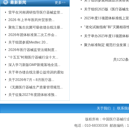
关于组织参观韩国首尔美容美发展览
最新新闻
更多
>>
关于组织2025版《医疗器
雷平在河南调研指导医疗器械监管...
2025年度11项团体标准线上
2026 年上半年医药外贸形势...
"老化试验指南"和"灭菌相
聚焦三氯生抗菌可吸收缝合线注册...
2026年团体标准第二次工作会...
关于举办2025年度11项团
关于组团参观Medtec 20...
聚力标准制定 规范行业发展
2026年医疗器械监管法规制度...
“十五五”时期医疗器械行业十大...
共
1252
条
深入学习新版GMP新规落地全流...
关于举办缝合线注册公益培训的通知
关于2026年7月～8月医疗器...
《无菌医疗器械生产质量管理规范...
关于征集2027年度团体标准预...
关于我们
|
联系我
版权所有：中国医疗器械行业协会
电话：010-68330336 邮政编码